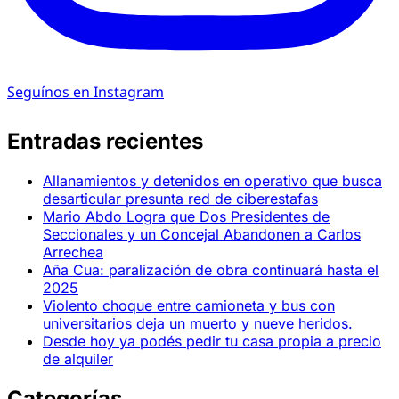
Seguínos en Instagram
Entradas recientes
Allanamientos y detenidos en operativo que busca
desarticular presunta red de ciberestafas
Mario Abdo Logra que Dos Presidentes de
Seccionales y un Concejal Abandonen a Carlos
Arrechea
Aña Cua: paralización de obra continuará hasta el
2025
Violento choque entre camioneta y bus con
universitarios deja un muerto y nueve heridos.
Desde hoy ya podés pedir tu casa propia a precio
de alquiler
Categorías